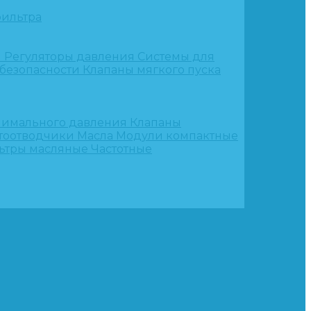
ильтра
и
Регуляторы давления
Системы для
 безопасности
Клапаны мягкого пуска
нимального давления
Клапаны
тоотводчики
Масла
Модули компактные
ьтры масляные
Частотные