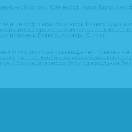
верхтонкой очистки
Субмикрофильтры
Картриджи ф
ители
Микрофильтры-регуляторы
Пневмоглушител
льтры-регуляторы
Блокирующие клапаны
Клапаны
шки и разъёмы
Пневмоцилиндры
Фитинги
овые блоки
Впускные клапана
Датчики
Клапаны ми
паны термостата
Комбинированные блоки
Конденса
нтовых блоков
Сепараторы
Фильтры воздушные
Фил