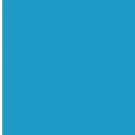
Реле давления
Трубки
Катушки и разъёмы
Пневмоцилиндры
Фитинги
Генераторы азота
Запчасти к винтовым
Блоки управления
Вентиляторы охлаждения
Винтовые блоки
Впускные клапана
Датчики
Клапаны минимального давления
Клапаны остановки масла
Клапаны предохранительные
Клапаны термостата
Комбинированные блоки
Конденсатоотводчики
Масла
Модули компактные
Муфты
Обратные клапана
Радиаторы
Сальники винтовых блоков