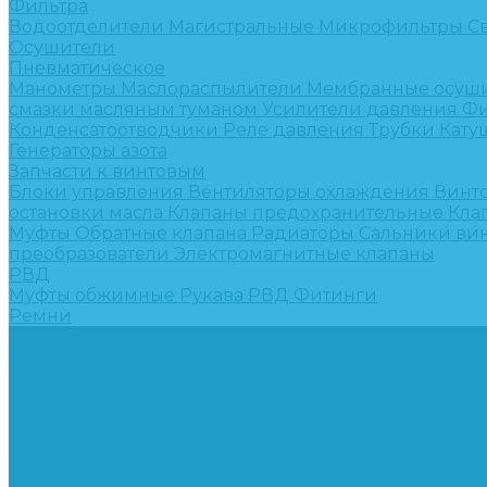
Фильтра
Водоотделители
Магистральные
Микрофильтры
С
Осушители
Пневматическое
Манометры
Маслораспылители
Мембранные осуш
смазки масляным туманом
Усилители давления
Фи
Конденсатоотводчики
Реле давления
Трубки
Кату
Генераторы азота
Запчасти к винтовым
Блоки управления
Вентиляторы охлаждения
Винт
остановки масла
Клапаны предохранительные
Кла
Муфты
Обратные клапана
Радиаторы
Сальники ви
преобразователи
Электромагнитные клапаны
РВД
Муфты обжимные
Рукава РВД
Фитинги
Ремни
Ремонт винтовых компрессоров
Опросные листы
Контакты
...
Компрессорное оборудование
Компрессоры
Винтовые
Спиральные