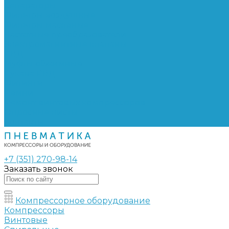
Сепараторы
Фильтры воздушные
Фильтры масляные
Частотные преобразователи
Электромагнитные клапаны
РВД
Муфты обжимные
Рукава РВД
Фитинги
Ремни
Ремонт винтовых компрессоров
Опросные листы
Контакты
+7 (351) 270-98-14
Заказать звонок
Компрессорное оборудование
Компрессоры
Винтовые