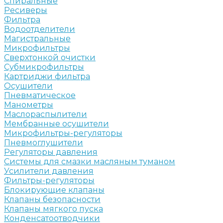
Спиральные
Ресиверы
Фильтра
Водоотделители
Магистральные
Микрофильтры
Сверхтонкой очистки
Субмикрофильтры
Картриджи фильтра
Осушители
Пневматическое
Манометры
Маслораспылители
Мембранные осушители
Микрофильтры-регуляторы
Пневмоглушители
Регуляторы давления
Системы для смазки масляным туманом
Усилители давления
Фильтры-регуляторы
Блокирующие клапаны
Клапаны безопасности
Клапаны мягкого пуска
Конденсатоотводчики