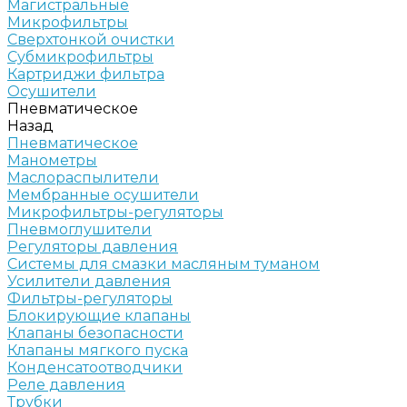
Магистральные
Микрофильтры
Сверхтонкой очистки
Субмикрофильтры
Картриджи фильтра
Осушители
Пневматическое
Назад
Пневматическое
Манометры
Маслораспылители
Мембранные осушители
Микрофильтры-регуляторы
Пневмоглушители
Регуляторы давления
Системы для смазки масляным туманом
Усилители давления
Фильтры-регуляторы
Блокирующие клапаны
Клапаны безопасности
Клапаны мягкого пуска
Конденсатоотводчики
Реле давления
Трубки