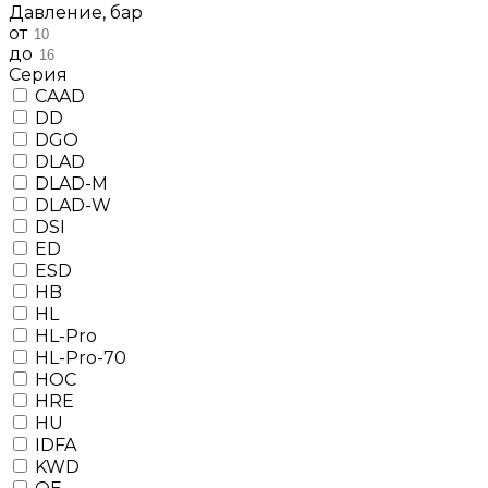
Давление, бар
от
до
Серия
CAAD
DD
DGO
DLAD
DLAD-M
DLAD-W
DSI
ED
ESD
HB
HL
HL-Pro
HL-Pro-70
HOC
HRE
HU
IDFA
KWD