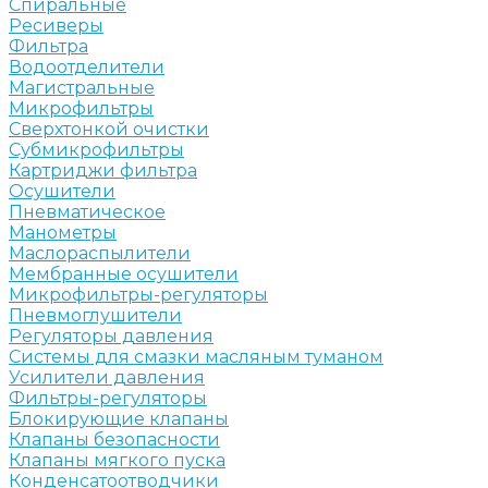
Спиральные
Ресиверы
Фильтра
Водоотделители
Магистральные
Микрофильтры
Сверхтонкой очистки
Субмикрофильтры
Картриджи фильтра
Осушители
Пневматическое
Манометры
Маслораспылители
Мембранные осушители
Микрофильтры-регуляторы
Пневмоглушители
Регуляторы давления
Системы для смазки масляным туманом
Усилители давления
Фильтры-регуляторы
Блокирующие клапаны
Клапаны безопасности
Клапаны мягкого пуска
Конденсатоотводчики