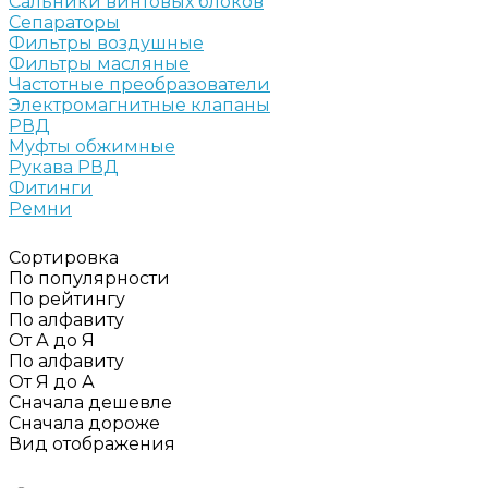
Сальники винтовых блоков
Сепараторы
Фильтры воздушные
Фильтры масляные
Частотные преобразователи
Электромагнитные клапаны
РВД
Муфты обжимные
Рукава РВД
Фитинги
Ремни
Сортировка
По популярности
По рейтингу
По алфавиту
От А до Я
По алфавиту
От Я до А
Сначала дешевле
Сначала дороже
Вид отображения