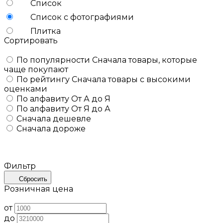
Список
Список с фотографиями
Плитка
Сортировать
По популярности
Сначала товары, которые
чаще покупают
По рейтингу
Сначала товары с высокими
оценками
По алфавиту
От А до Я
По алфавиту
От Я до А
Сначала дешевле
Сначала дороже
Фильтр
Сбросить
Розничная цена
от
до