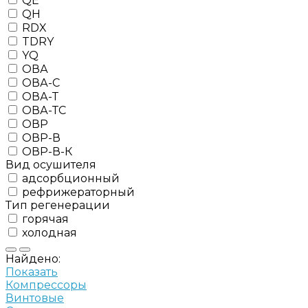
QE
QH
RDX
TDRY
YQ
ОВА
ОВА-С
ОВА-Т
ОВА-ТС
ОВР
ОВР-В
ОВР-В-К
Вид осушителя
адсорбционный
рефрижераторный
Тип регенерации
горячая
холодная
Найдено:
Показать
Компрессоры
Винтовые