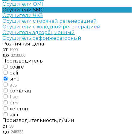
Осушители OMI
Осушители SMC
Осушители ЧКЗ
Осушители с горячей регенерацией
Осушители с холодной регенерацией
Осушитель адсорбционный
Осушитель рефрижераторный
Розничная цена
от
до
Производитель
coaire
dali
smc
ats
comprag
fiac
omi
xeleron
чкз
Производительность, л/мин
от
до