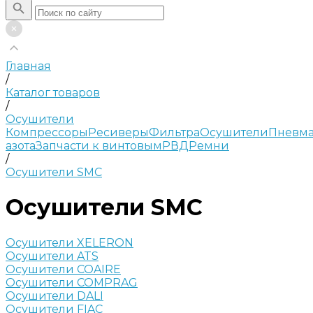
Главная
/
Каталог товаров
/
Осушители
Компрессоры
Ресиверы
Фильтра
Осушители
Пневма
азота
Запчасти к винтовым
РВД
Ремни
/
Осушители SMC
Осушители SMC
Осушители XELERON
Осушители ATS
Осушители COAIRE
Осушители COMPRAG
Осушители DALI
Осушители FIAC