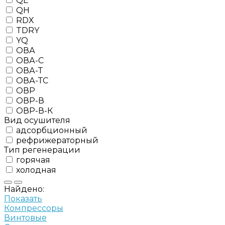
QE
QH
RDX
TDRY
YQ
ОВА
ОВА-С
ОВА-Т
ОВА-ТС
ОВР
ОВР-В
ОВР-В-К
Вид осушителя
адсорбционный
рефрижераторный
Тип регенерации
горячая
холодная
Найдено:
Показать
Компрессоры
Винтовые