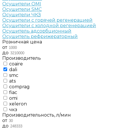
Осушители OMI
Осушители SMC
Осушители ЧКЗ
Осушители с горячей регенерацией
Осушители с холодной регенерацией
Осушитель адсорбционный
Осушитель рефрижераторный
Розничная цена
от
до
Производитель
coaire
dali
smc
ats
comprag
fiac
omi
xeleron
чкз
Производительность, л/мин
от
до