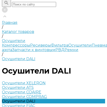
Главная
/
Каталог товаров
/
Осушители
Компрессоры
Ресиверы
Фильтра
Осушители
Пневма
азота
Запчасти к винтовым
РВД
Ремни
/
Осушители DALI
Осушители DALI
Осушители XELERON
Осушители ATS
Осушители COAIRE
Осушители COMPRAG
Осушители DALI
Осушители FIAC