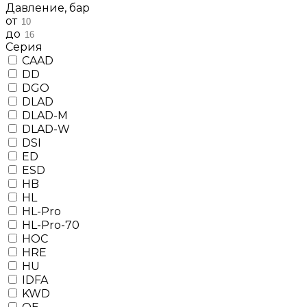
Давление, бар
от
до
Серия
CAAD
DD
DGO
DLAD
DLAD-M
DLAD-W
DSI
ED
ESD
HB
HL
HL-Pro
HL-Pro-70
HOC
HRE
HU
IDFA
KWD