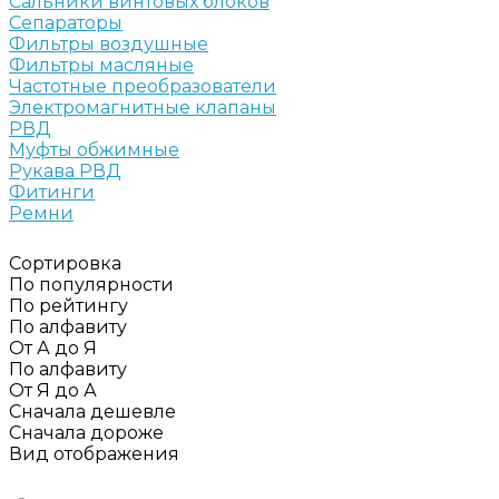
Сальники винтовых блоков
Сепараторы
Фильтры воздушные
Фильтры масляные
Частотные преобразователи
Электромагнитные клапаны
РВД
Муфты обжимные
Рукава РВД
Фитинги
Ремни
Сортировка
По популярности
По рейтингу
По алфавиту
От А до Я
По алфавиту
От Я до А
Сначала дешевле
Сначала дороже
Вид отображения