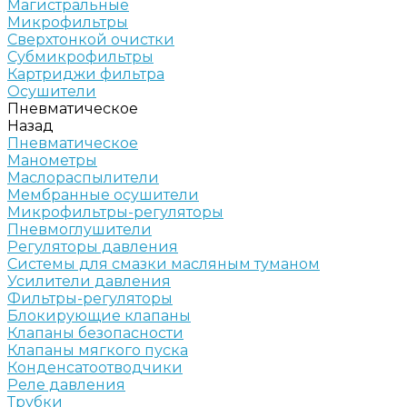
Магистральные
Микрофильтры
Сверхтонкой очистки
Субмикрофильтры
Картриджи фильтра
Осушители
Пневматическое
Назад
Пневматическое
Манометры
Маслораспылители
Мембранные осушители
Микрофильтры-регуляторы
Пневмоглушители
Регуляторы давления
Системы для смазки масляным туманом
Усилители давления
Фильтры-регуляторы
Блокирующие клапаны
Клапаны безопасности
Клапаны мягкого пуска
Конденсатоотводчики
Реле давления
Трубки