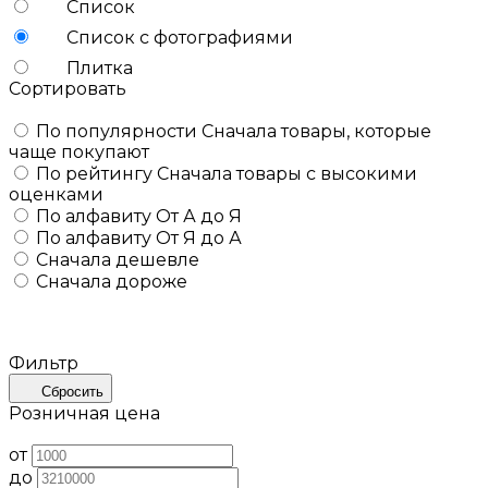
Список
Список с фотографиями
Плитка
Сортировать
По популярности
Сначала товары, которые
чаще покупают
По рейтингу
Сначала товары с высокими
оценками
По алфавиту
От А до Я
По алфавиту
От Я до А
Сначала дешевле
Сначала дороже
Фильтр
Сбросить
Розничная цена
от
до