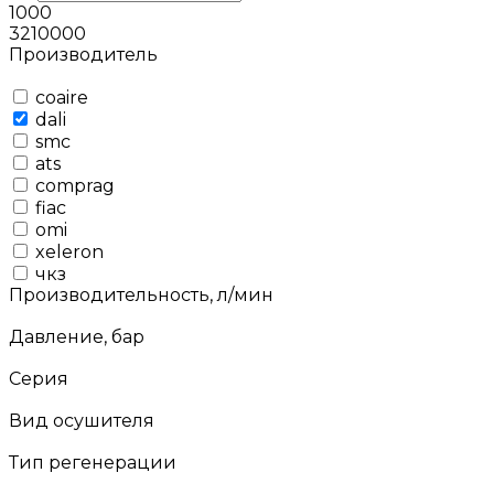
1000
3210000
Производитель
coaire
dali
smc
ats
comprag
fiac
omi
xeleron
чкз
Производительность, л/мин
Давление, бар
Серия
Вид осушителя
Тип регенерации