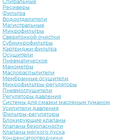
Спиральные
Ресиверы
Фильтра
Водоотделители
Магистральные
Микрофильтры
Сверхтонкой очистки
Субмикрофильтры
Картриджи фильтра
Осушители
Пневматическое
Манометры
Маслораспылители
Мембранные осушители
Микрофильтры-регуляторы
Пневмоглушители
Регуляторы давления
Системы для смазки масляным туманом
Усилители давления
Фильтры-регуляторы
Блокирующие клапаны
Клапаны безопасности
Клапаны мягкого пуска
Конденсатоотводчики