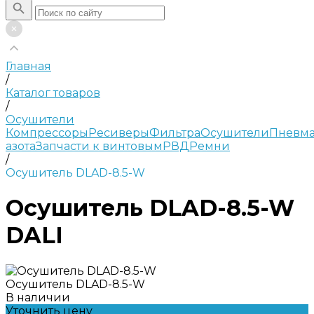
Главная
/
Каталог товаров
/
Осушители
Компрессоры
Ресиверы
Фильтра
Осушители
Пневма
азота
Запчасти к винтовым
РВД
Ремни
/
Осушитель DLAD-8.5-W
Осушитель DLAD-8.5-W
DALI
Осушитель DLAD-8.5-W
В наличии
Уточнить цену