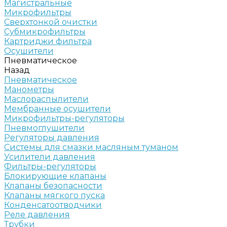
Магистральные
Микрофильтры
Сверхтонкой очистки
Субмикрофильтры
Картриджи фильтра
Осушители
Пневматическое
Назад
Пневматическое
Манометры
Маслораспылители
Мембранные осушители
Микрофильтры-регуляторы
Пневмоглушители
Регуляторы давления
Системы для смазки масляным туманом
Усилители давления
Фильтры-регуляторы
Блокирующие клапаны
Клапаны безопасности
Клапаны мягкого пуска
Конденсатоотводчики
Реле давления
Трубки