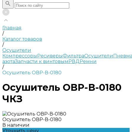
Главная
/
Каталог товаров
/
Осушители
Компрессоры
Ресиверы
Фильтра
Осушители
Пневма
азота
Запчасти к винтовым
РВД
Ремни
/
Осушитель ОВР-В-0180
Осушитель ОВР-В-0180
ЧКЗ
Осушитель ОВР-В-0180
В наличии
Уточнить цену