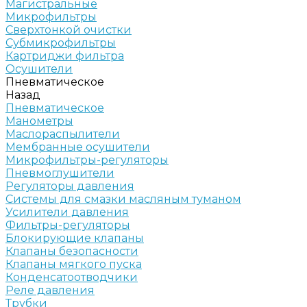
Магистральные
Микрофильтры
Сверхтонкой очистки
Субмикрофильтры
Картриджи фильтра
Осушители
Пневматическое
Назад
Пневматическое
Манометры
Маслораспылители
Мембранные осушители
Микрофильтры-регуляторы
Пневмоглушители
Регуляторы давления
Системы для смазки масляным туманом
Усилители давления
Фильтры-регуляторы
Блокирующие клапаны
Клапаны безопасности
Клапаны мягкого пуска
Конденсатоотводчики
Реле давления
Трубки