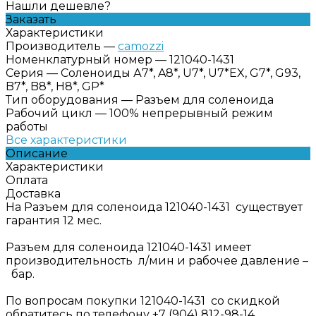
Нашли дешевле?
Заказать
Характеристики
Производитель
—
camozzi
Номенклатурный номер
—
121040-1431
Серия
—
Соленоиды А7*, A8*, U7*, U7*EX, G7*, G93,
B7*, B8*, H8*, GP*
Тип оборудования
—
Разъем для соленоида
Рабочий цикл
—
100% непрерывный режим
работы
Все характеристики
Описание
Характеристики
Оплата
Доставка
На Разъем для соленоида 121040-1431 существует
гарантия 12 мес.
Разъем для соленоида 121040-1431 имеет
производительность л/мин и рабочее давление –
бар.
По вопросам покупки 121040-1431 со скидкой
обратитесь по телефону +7 (904) 812-98-14.