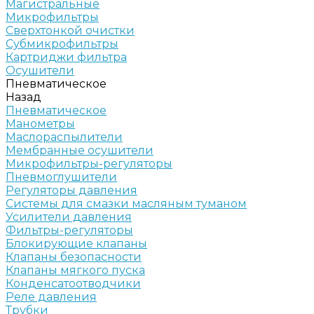
Магистральные
Микрофильтры
Сверхтонкой очистки
Субмикрофильтры
Картриджи фильтра
Осушители
Пневматическое
Назад
Пневматическое
Манометры
Маслораспылители
Мембранные осушители
Микрофильтры-регуляторы
Пневмоглушители
Регуляторы давления
Системы для смазки масляным туманом
Усилители давления
Фильтры-регуляторы
Блокирующие клапаны
Клапаны безопасности
Клапаны мягкого пуска
Конденсатоотводчики
Реле давления
Трубки