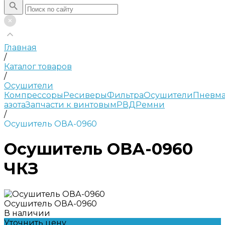
Главная
/
Каталог товаров
/
Осушители
Компрессоры
Ресиверы
Фильтра
Осушители
Пневма
азота
Запчасти к винтовым
РВД
Ремни
/
Осушитель ОВА-0960
Осушитель ОВА-0960
ЧКЗ
Осушитель ОВА-0960
В наличии
Уточнить цену