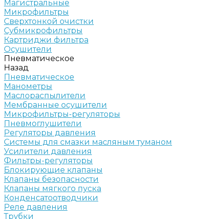
Магистральные
Микрофильтры
Сверхтонкой очистки
Субмикрофильтры
Картриджи фильтра
Осушители
Пневматическое
Назад
Пневматическое
Манометры
Маслораспылители
Мембранные осушители
Микрофильтры-регуляторы
Пневмоглушители
Регуляторы давления
Системы для смазки масляным туманом
Усилители давления
Фильтры-регуляторы
Блокирующие клапаны
Клапаны безопасности
Клапаны мягкого пуска
Конденсатоотводчики
Реле давления
Трубки