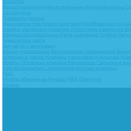
Фильтра
Водоотделители
Магистральные
Микрофильтры
С
Осушители
Пневматическое
Манометры
Маслораспылители
Мембранные осуш
смазки масляным туманом
Усилители давления
Фи
Конденсатоотводчики
Реле давления
Трубки
Кату
Генераторы азота
Запчасти к винтовым
Блоки управления
Вентиляторы охлаждения
Винт
остановки масла
Клапаны предохранительные
Кла
Муфты
Обратные клапана
Радиаторы
Сальники ви
преобразователи
Электромагнитные клапаны
РВД
Муфты обжимные
Рукава РВД
Фитинги
Ремни
Ремонт винтовых компрессоров
Опросные листы
Контакты
...
Компрессорное оборудование
Компрессоры
Винтовые
Спиральные