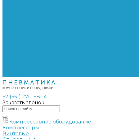
Сепараторы
Фильтры воздушные
Фильтры масляные
Частотные преобразователи
Электромагнитные клапаны
РВД
Муфты обжимные
Рукава РВД
Фитинги
Ремни
Ремонт винтовых компрессоров
Опросные листы
Контакты
+7 (351) 270-98-14
Заказать звонок
Компрессорное оборудование
Компрессоры
Винтовые