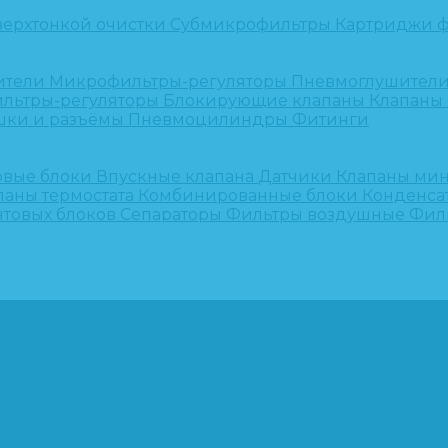
верхтонкой очистки
Субмикрофильтры
Картриджи ф
ители
Микрофильтры-регуляторы
Пневмоглушител
льтры-регуляторы
Блокирующие клапаны
Клапаны
шки и разъёмы
Пневмоцилиндры
Фитинги
овые блоки
Впускные клапана
Датчики
Клапаны ми
паны термостата
Комбинированные блоки
Конденса
нтовых блоков
Сепараторы
Фильтры воздушные
Фил