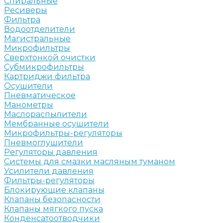
Спиральные
Ресиверы
Фильтра
Водоотделители
Магистральные
Микрофильтры
Сверхтонкой очистки
Субмикрофильтры
Картриджи фильтра
Осушители
Пневматическое
Манометры
Маслораспылители
Мембранные осушители
Микрофильтры-регуляторы
Пневмоглушители
Регуляторы давления
Системы для смазки масляным туманом
Усилители давления
Фильтры-регуляторы
Блокирующие клапаны
Клапаны безопасности
Клапаны мягкого пуска
Конденсатоотводчики