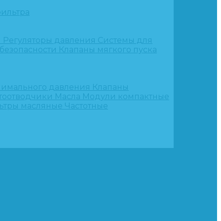
ильтра
и
Регуляторы давления
Системы для
 безопасности
Клапаны мягкого пуска
нимального давления
Клапаны
тоотводчики
Масла
Модули компактные
ьтры масляные
Частотные