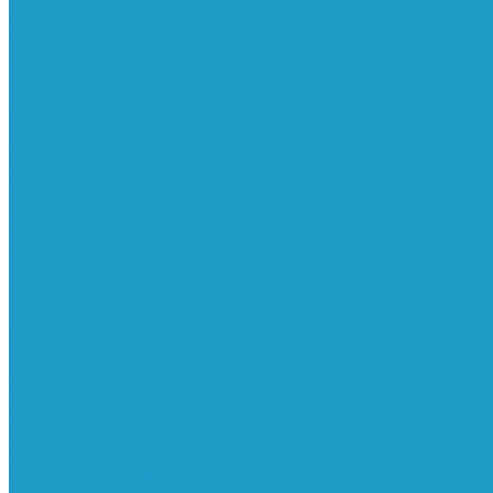
Ресиверы
Фильтра
Водоотделители
Магистральные
Микрофильтры
Сверхтонкой очистки
Субмикрофильтры
Картриджи фильтра
Осушители
Пневматическое
Манометры
Маслораспылители
Мембранные осушители
Микрофильтры-регуляторы
Пневмоглушители
Регуляторы давления
Системы для смазки масляным туманом
Усилители давления
Фильтры-регуляторы
Блокирующие клапаны
Клапаны безопасности
Клапаны мягкого пуска
Конденсатоотводчики