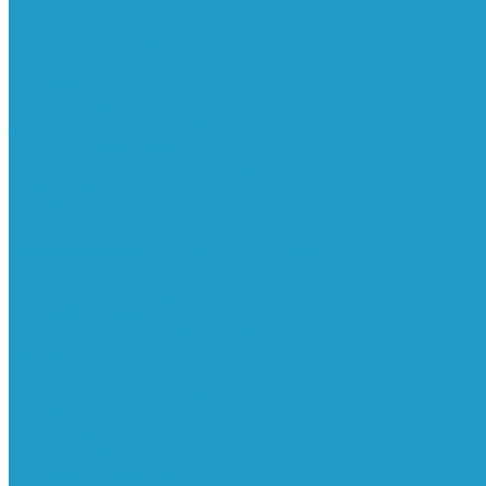
Реле давления
Трубки
Катушки и разъёмы
Пневмоцилиндры
Фитинги
Генераторы азота
Запчасти к винтовым
Блоки управления
Вентиляторы охлаждения
Винтовые блоки
Впускные клапана
Датчики
Клапаны минимального давления
Клапаны остановки масла
Клапаны предохранительные
Клапаны термостата
Комбинированные блоки
Конденсатоотводчики
Масла
Модули компактные
Муфты
Обратные клапана
Радиаторы
Сальники винтовых блоков