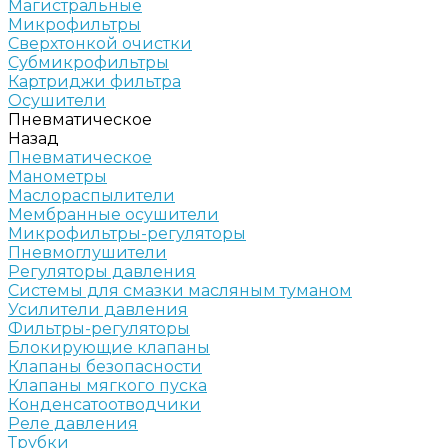
Магистральные
Микрофильтры
Сверхтонкой очистки
Субмикрофильтры
Картриджи фильтра
Осушители
Пневматическое
Назад
Пневматическое
Манометры
Маслораспылители
Мембранные осушители
Микрофильтры-регуляторы
Пневмоглушители
Регуляторы давления
Системы для смазки масляным туманом
Усилители давления
Фильтры-регуляторы
Блокирующие клапаны
Клапаны безопасности
Клапаны мягкого пуска
Конденсатоотводчики
Реле давления
Трубки