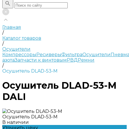
Главная
/
Каталог товаров
/
Осушители
Компрессоры
Ресиверы
Фильтра
Осушители
Пневма
азота
Запчасти к винтовым
РВД
Ремни
/
Осушитель DLAD-53-M
Осушитель DLAD-53-M
DALI
Осушитель DLAD-53-M
В наличии
Уточнить цену