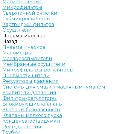
Магистральные
Микрофильтры
Сверхтонкой очистки
Субмикрофильтры
Картриджи фильтра
Осушители
Пневматическое
Назад
Пневматическое
Манометры
Маслораспылители
Мембранные осушители
Микрофильтры-регуляторы
Пневмоглушители
Регуляторы давления
Системы для смазки масляным туманом
Усилители давления
Фильтры-регуляторы
Блокирующие клапаны
Клапаны безопасности
Клапаны мягкого пуска
Конденсатоотводчики
Реле давления
Трубки