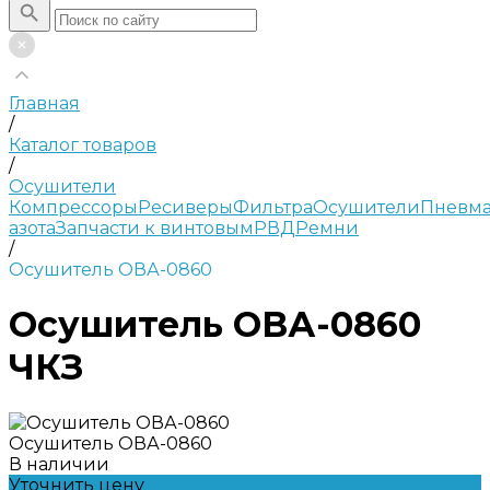
Главная
/
Каталог товаров
/
Осушители
Компрессоры
Ресиверы
Фильтра
Осушители
Пневма
азота
Запчасти к винтовым
РВД
Ремни
/
Осушитель ОВА-0860
Осушитель ОВА-0860
ЧКЗ
Осушитель ОВА-0860
В наличии
Уточнить цену