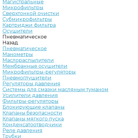
Магистральные
Микрофильтры
Сверхтонкой очистки
Субмикрофильтры
Картриджи фильтра
Осушители
Пневматическое
Назад
Пневматическое
Манометры
Маслораспылители
Мембранные осушители
Микрофильтры-регуляторы
Пневмоглушители
Регуляторы давления
Системы для смазки масляным туманом
Усилители давления
Фильтры-регуляторы
Блокирующие клапаны
Клапаны безопасности
Клапаны мягкого пуска
Конденсатоотводчики
Реле давления
Трубки