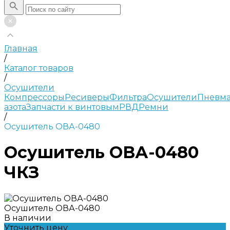
Главная
/
Каталог товаров
/
Осушители
Компрессоры
Ресиверы
Фильтра
Осушители
Пневма
азота
Запчасти к винтовым
РВД
Ремни
/
Осушитель ОВА-0480
Осушитель ОВА-0480
ЧКЗ
Осушитель ОВА-0480
В наличии
Уточнить цену