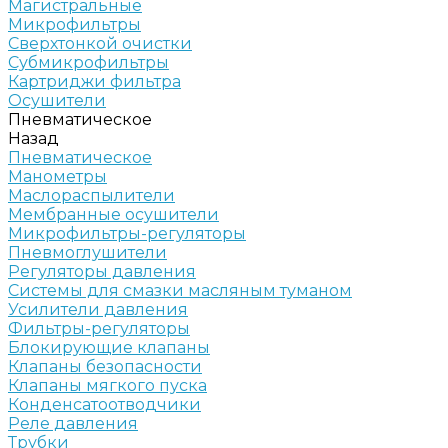
Магистральные
Микрофильтры
Сверхтонкой очистки
Субмикрофильтры
Картриджи фильтра
Осушители
Пневматическое
Назад
Пневматическое
Манометры
Маслораспылители
Мембранные осушители
Микрофильтры-регуляторы
Пневмоглушители
Регуляторы давления
Системы для смазки масляным туманом
Усилители давления
Фильтры-регуляторы
Блокирующие клапаны
Клапаны безопасности
Клапаны мягкого пуска
Конденсатоотводчики
Реле давления
Трубки