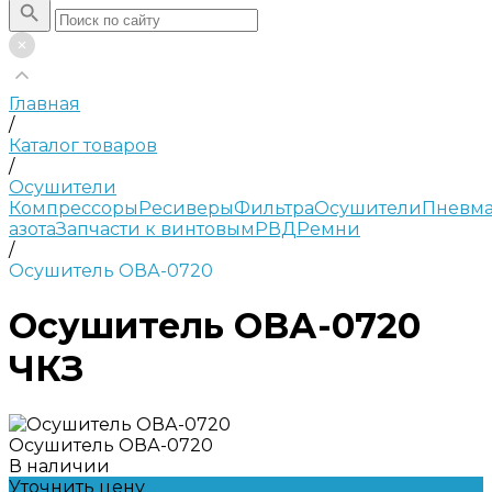
Главная
/
Каталог товаров
/
Осушители
Компрессоры
Ресиверы
Фильтра
Осушители
Пневма
азота
Запчасти к винтовым
РВД
Ремни
/
Осушитель ОВА-0720
Осушитель ОВА-0720
ЧКЗ
Осушитель ОВА-0720
В наличии
Уточнить цену