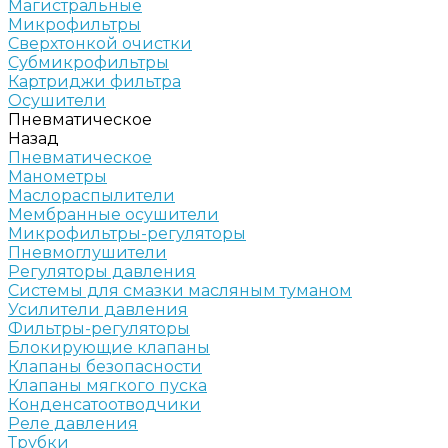
Магистральные
Микрофильтры
Сверхтонкой очистки
Субмикрофильтры
Картриджи фильтра
Осушители
Пневматическое
Назад
Пневматическое
Манометры
Маслораспылители
Мембранные осушители
Микрофильтры-регуляторы
Пневмоглушители
Регуляторы давления
Системы для смазки масляным туманом
Усилители давления
Фильтры-регуляторы
Блокирующие клапаны
Клапаны безопасности
Клапаны мягкого пуска
Конденсатоотводчики
Реле давления
Трубки