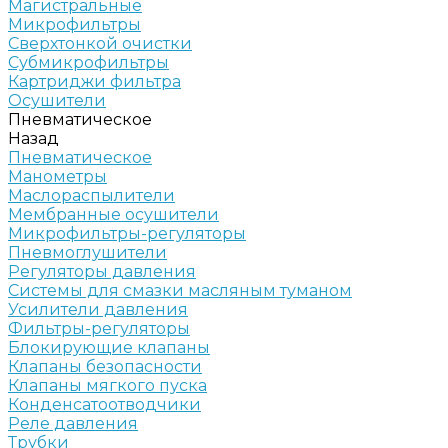
Магистральные
Микрофильтры
Сверхтонкой очистки
Субмикрофильтры
Картриджи фильтра
Осушители
Пневматическое
Назад
Пневматическое
Манометры
Маслораспылители
Мембранные осушители
Микрофильтры-регуляторы
Пневмоглушители
Регуляторы давления
Системы для смазки масляным туманом
Усилители давления
Фильтры-регуляторы
Блокирующие клапаны
Клапаны безопасности
Клапаны мягкого пуска
Конденсатоотводчики
Реле давления
Трубки