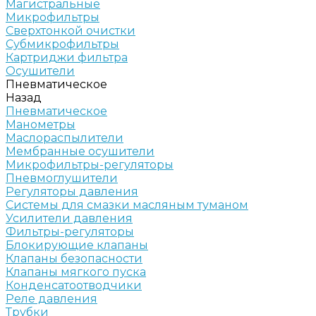
Магистральные
Микрофильтры
Сверхтонкой очистки
Субмикрофильтры
Картриджи фильтра
Осушители
Пневматическое
Назад
Пневматическое
Манометры
Маслораспылители
Мембранные осушители
Микрофильтры-регуляторы
Пневмоглушители
Регуляторы давления
Системы для смазки масляным туманом
Усилители давления
Фильтры-регуляторы
Блокирующие клапаны
Клапаны безопасности
Клапаны мягкого пуска
Конденсатоотводчики
Реле давления
Трубки