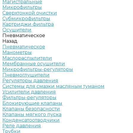
Магистральные
Микрофильтры
Сверхтонкой очистки
Субмикрофильтры
Картриджи фильтра
Осушители
Пневматическое
Назад
Пневматическое
Манометры
Маслораспылители
Мембранные осушители
Микрофильтры-регуляторы
Пневмоглушители
Регуляторы давления
Системы для смазки масляным туманом
Усилители давления
Фильтры-регуляторы
Блокирующие клапаны
Клапаны безопасности
Клапаны мягкого пуска
Конденсатоотводчики
Реле давления
Трубки