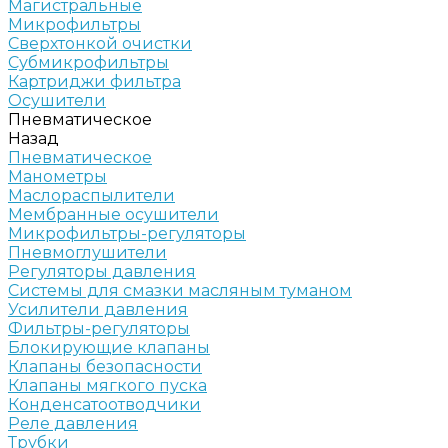
Магистральные
Микрофильтры
Сверхтонкой очистки
Субмикрофильтры
Картриджи фильтра
Осушители
Пневматическое
Назад
Пневматическое
Манометры
Маслораспылители
Мембранные осушители
Микрофильтры-регуляторы
Пневмоглушители
Регуляторы давления
Системы для смазки масляным туманом
Усилители давления
Фильтры-регуляторы
Блокирующие клапаны
Клапаны безопасности
Клапаны мягкого пуска
Конденсатоотводчики
Реле давления
Трубки