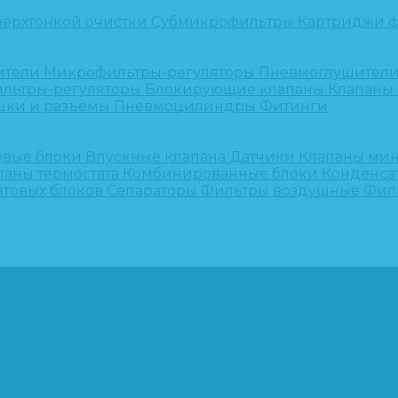
верхтонкой очистки
Субмикрофильтры
Картриджи ф
ители
Микрофильтры-регуляторы
Пневмоглушител
льтры-регуляторы
Блокирующие клапаны
Клапаны
шки и разъёмы
Пневмоцилиндры
Фитинги
овые блоки
Впускные клапана
Датчики
Клапаны ми
паны термостата
Комбинированные блоки
Конденса
нтовых блоков
Сепараторы
Фильтры воздушные
Фил