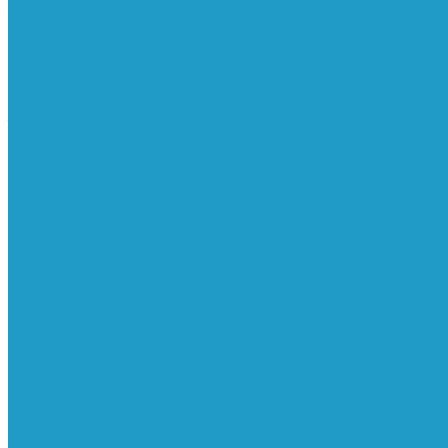
Реле давления
Трубки
Катушки и разъёмы
Пневмоцилиндры
Фитинги
Генераторы азота
Запчасти к винтовым
Блоки управления
Вентиляторы охлаждения
Винтовые блоки
Впускные клапана
Датчики
Клапаны минимального давления
Клапаны остановки масла
Клапаны предохранительные
Клапаны термостата
Комбинированные блоки
Конденсатоотводчики
Масла
Модули компактные
Муфты
Обратные клапана
Радиаторы
Сальники винтовых блоков