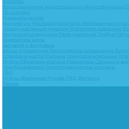
Фильтра
Водоотделители
Магистральные
Микрофильтры
С
Осушители
Пневматическое
Манометры
Маслораспылители
Мембранные осуш
смазки масляным туманом
Усилители давления
Фи
Конденсатоотводчики
Реле давления
Трубки
Кату
Генераторы азота
Запчасти к винтовым
Блоки управления
Вентиляторы охлаждения
Винт
остановки масла
Клапаны предохранительные
Кла
Муфты
Обратные клапана
Радиаторы
Сальники ви
преобразователи
Электромагнитные клапаны
РВД
Муфты обжимные
Рукава РВД
Фитинги
Ремни
Ремонт винтовых компрессоров
Опросные листы
Контакты
...
Компрессорное оборудование
Компрессоры
Винтовые
Спиральные