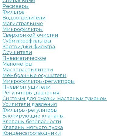
Спиральные
Ресиверы
Фильтра
Водоотделители
Магистральные
Микрофильтры
Сверхтонкой очистки
Субмикрофильтры
Картриджи фильтра
Осушители
Пневматическое
Манометры
Маслораспылители
Мембранные осушители
Микрофильтры-регуляторы
Пневмоглушители
Регуляторы давления
Системы для смазки масляным туманом
Усилители давления
Фильтры-регуляторы
Блокирующие клапаны
Клапаны безопасности
Клапаны мягкого пуска
Конденсатоотводчики