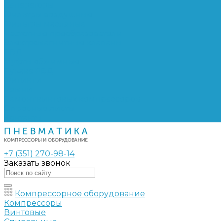
Сепараторы
Фильтры воздушные
Фильтры масляные
Частотные преобразователи
Электромагнитные клапаны
РВД
Муфты обжимные
Рукава РВД
Фитинги
Ремни
Ремонт винтовых компрессоров
Опросные листы
Контакты
+7 (351) 270-98-14
Заказать звонок
Компрессорное оборудование
Компрессоры
Винтовые