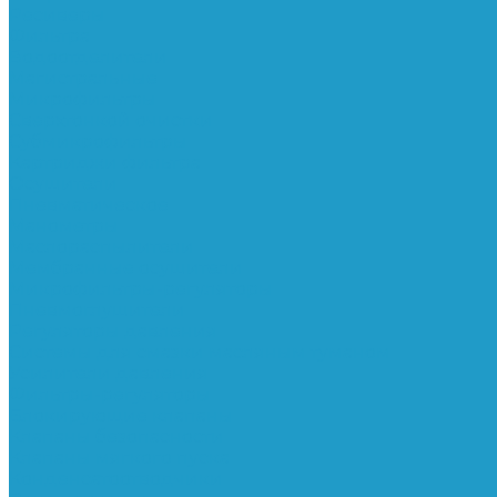
Ресиверы
Фильтра
Водоотделители
Магистральные
Микрофильтры
Сверхтонкой очистки
Субмикрофильтры
Картриджи фильтра
Осушители
Пневматическое
Манометры
Маслораспылители
Мембранные осушители
Микрофильтры-регуляторы
Пневмоглушители
Регуляторы давления
Системы для смазки масляным туманом
Усилители давления
Фильтры-регуляторы
Блокирующие клапаны
Клапаны безопасности
Клапаны мягкого пуска
Конденсатоотводчики