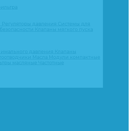
ильтра
и
Регуляторы давления
Системы для
 безопасности
Клапаны мягкого пуска
нимального давления
Клапаны
тоотводчики
Масла
Модули компактные
ьтры масляные
Частотные