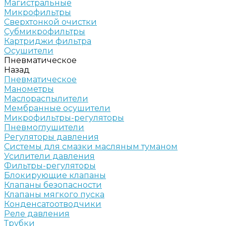
Магистральные
Микрофильтры
Сверхтонкой очистки
Субмикрофильтры
Картриджи фильтра
Осушители
Пневматическое
Назад
Пневматическое
Манометры
Маслораспылители
Мембранные осушители
Микрофильтры-регуляторы
Пневмоглушители
Регуляторы давления
Системы для смазки масляным туманом
Усилители давления
Фильтры-регуляторы
Блокирующие клапаны
Клапаны безопасности
Клапаны мягкого пуска
Конденсатоотводчики
Реле давления
Трубки