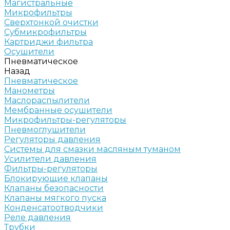
Магистральные
Микрофильтры
Сверхтонкой очистки
Субмикрофильтры
Картриджи фильтра
Осушители
Пневматическое
Назад
Пневматическое
Манометры
Маслораспылители
Мембранные осушители
Микрофильтры-регуляторы
Пневмоглушители
Регуляторы давления
Системы для смазки масляным туманом
Усилители давления
Фильтры-регуляторы
Блокирующие клапаны
Клапаны безопасности
Клапаны мягкого пуска
Конденсатоотводчики
Реле давления
Трубки