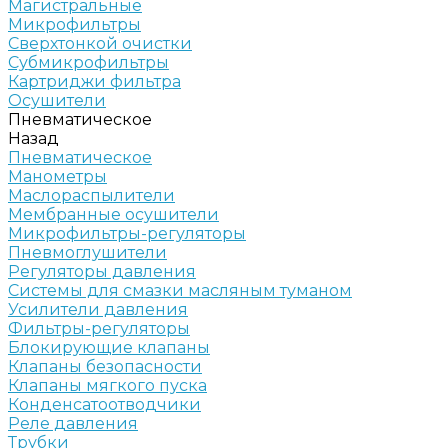
Магистральные
Микрофильтры
Сверхтонкой очистки
Субмикрофильтры
Картриджи фильтра
Осушители
Пневматическое
Назад
Пневматическое
Манометры
Маслораспылители
Мембранные осушители
Микрофильтры-регуляторы
Пневмоглушители
Регуляторы давления
Системы для смазки масляным туманом
Усилители давления
Фильтры-регуляторы
Блокирующие клапаны
Клапаны безопасности
Клапаны мягкого пуска
Конденсатоотводчики
Реле давления
Трубки