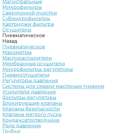
Магистральные
Микрофильтры
Сверхтонкой очистки
Субмикрофильтры
Картриджи фильтра
Осушители
Пневматическое
Назад
Пневматическое
Манометры
Маслораспылители
Мембранные осушители
Микрофильтры-регуляторы
Пневмоглушители
Регуляторы давления
Системы для смазки масляным туманом
Усилители давления
Фильтры-регуляторы
Блокирующие клапаны
Клапаны безопасности
Клапаны мягкого пуска
Конденсатоотводчики
Реле давления
Трубки