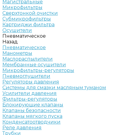
Магистральные
Микрофильтры
Сверхтонкой очистки
Субмикрофильтры
Картриджи фильтра
Осушители
Пневматическое
Назад
Пневматическое
Манометры
Маслораспылители
Мембранные осушители
Микрофильтры-регуляторы
Пневмоглушители
Регуляторы давления
Системы для смазки масляным туманом
Усилители давления
Фильтры-регуляторы
Блокирующие клапаны
Клапаны безопасности
Клапаны мягкого пуска
Конденсатоотводчики
Реле давления
Трубки