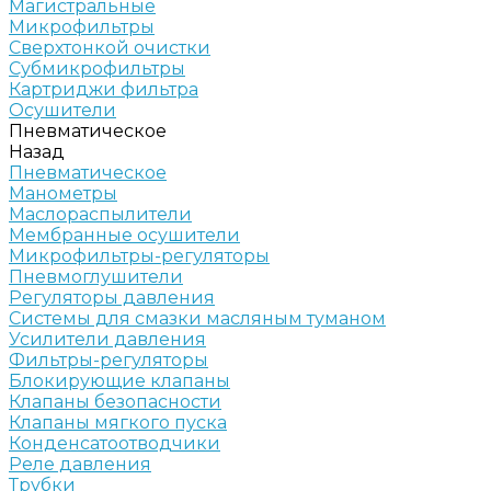
Магистральные
Микрофильтры
Сверхтонкой очистки
Субмикрофильтры
Картриджи фильтра
Осушители
Пневматическое
Назад
Пневматическое
Манометры
Маслораспылители
Мембранные осушители
Микрофильтры-регуляторы
Пневмоглушители
Регуляторы давления
Системы для смазки масляным туманом
Усилители давления
Фильтры-регуляторы
Блокирующие клапаны
Клапаны безопасности
Клапаны мягкого пуска
Конденсатоотводчики
Реле давления
Трубки