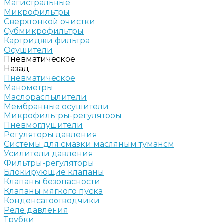
Магистральные
Микрофильтры
Сверхтонкой очистки
Субмикрофильтры
Картриджи фильтра
Осушители
Пневматическое
Назад
Пневматическое
Манометры
Маслораспылители
Мембранные осушители
Микрофильтры-регуляторы
Пневмоглушители
Регуляторы давления
Системы для смазки масляным туманом
Усилители давления
Фильтры-регуляторы
Блокирующие клапаны
Клапаны безопасности
Клапаны мягкого пуска
Конденсатоотводчики
Реле давления
Трубки