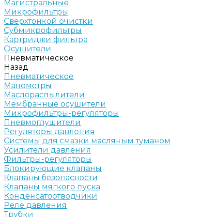
Магистральные
Микрофильтры
Сверхтонкой очистки
Субмикрофильтры
Картриджи фильтра
Осушители
Пневматическое
Назад
Пневматическое
Манометры
Маслораспылители
Мембранные осушители
Микрофильтры-регуляторы
Пневмоглушители
Регуляторы давления
Системы для смазки масляным туманом
Усилители давления
Фильтры-регуляторы
Блокирующие клапаны
Клапаны безопасности
Клапаны мягкого пуска
Конденсатоотводчики
Реле давления
Трубки