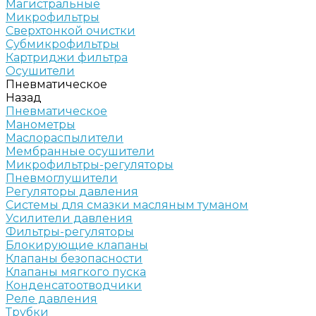
Магистральные
Микрофильтры
Сверхтонкой очистки
Субмикрофильтры
Картриджи фильтра
Осушители
Пневматическое
Назад
Пневматическое
Манометры
Маслораспылители
Мембранные осушители
Микрофильтры-регуляторы
Пневмоглушители
Регуляторы давления
Системы для смазки масляным туманом
Усилители давления
Фильтры-регуляторы
Блокирующие клапаны
Клапаны безопасности
Клапаны мягкого пуска
Конденсатоотводчики
Реле давления
Трубки