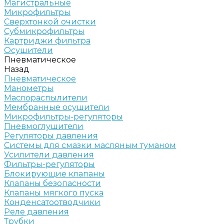
Магистральные
Микрофильтры
Сверхтонкой очистки
Субмикрофильтры
Картриджи фильтра
Осушители
Пневматическое
Назад
Пневматическое
Манометры
Маслораспылители
Мембранные осушители
Микрофильтры-регуляторы
Пневмоглушители
Регуляторы давления
Системы для смазки масляным туманом
Усилители давления
Фильтры-регуляторы
Блокирующие клапаны
Клапаны безопасности
Клапаны мягкого пуска
Конденсатоотводчики
Реле давления
Трубки