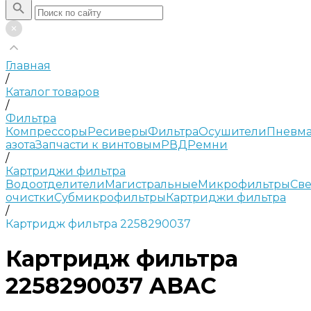
Главная
/
Каталог товаров
/
Фильтра
Компрессоры
Ресиверы
Фильтра
Осушители
Пневма
азота
Запчасти к винтовым
РВД
Ремни
/
Картриджи фильтра
Водоотделители
Магистральные
Микрофильтры
Све
очистки
Субмикрофильтры
Картриджи фильтра
/
Картридж фильтра 2258290037
Картридж фильтра
2258290037 ABAC