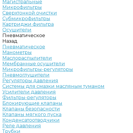
Магистральные
Микрофильтры
Сверхтонкой очистки
Субмикрофильтры
Картриджи фильтра
Осушители
Пневматическое
Назад
Пневматическое
Манометры
Маслораспылители
Мембранные осушители
Микрофильтры-регуляторы
Пневмоглушители
Регуляторы давления
Системы для смазки масляным туманом
Усилители давления
Фильтры-регуляторы
Блокирующие клапаны
Клапаны безопасности
Клапаны мягкого пуска
Конденсатоотводчики
Реле давления
Трубки