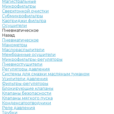
Магистральные
Микрофильтры
Сверхтонкой очистки
Субмикрофильтры
Картриджи фильтра
Осушители
Пневматическое
Назад
Пневматическое
Манометры
Маслораспылители
Мембранные осушители
Микрофильтры-регуляторы
Пневмоглушители
Регуляторы давления
Системы для смазки масляным туманом
Усилители давления
Фильтры-регуляторы
Блокирующие клапаны
Клапаны безопасности
Клапаны мягкого пуска
Конденсатоотводчики
Реле давления
Трубки