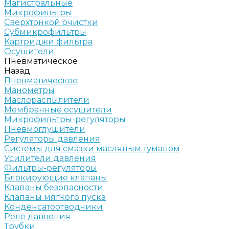
Магистральные
Микрофильтры
Сверхтонкой очистки
Субмикрофильтры
Картриджи фильтра
Осушители
Пневматическое
Назад
Пневматическое
Манометры
Маслораспылители
Мембранные осушители
Микрофильтры-регуляторы
Пневмоглушители
Регуляторы давления
Системы для смазки масляным туманом
Усилители давления
Фильтры-регуляторы
Блокирующие клапаны
Клапаны безопасности
Клапаны мягкого пуска
Конденсатоотводчики
Реле давления
Трубки