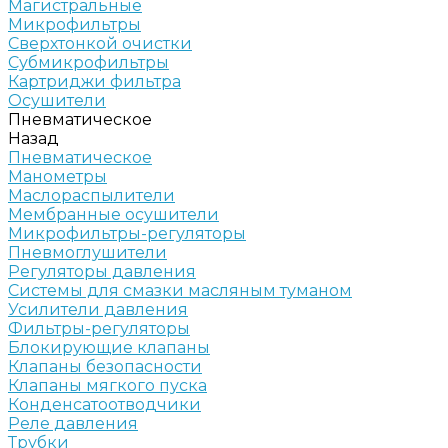
Магистральные
Микрофильтры
Сверхтонкой очистки
Субмикрофильтры
Картриджи фильтра
Осушители
Пневматическое
Назад
Пневматическое
Манометры
Маслораспылители
Мембранные осушители
Микрофильтры-регуляторы
Пневмоглушители
Регуляторы давления
Системы для смазки масляным туманом
Усилители давления
Фильтры-регуляторы
Блокирующие клапаны
Клапаны безопасности
Клапаны мягкого пуска
Конденсатоотводчики
Реле давления
Трубки