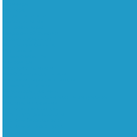
Ресиверы
Фильтра
Водоотделители
Магистральные
Микрофильтры
Сверхтонкой очистки
Субмикрофильтры
Картриджи фильтра
Осушители
Пневматическое
Манометры
Маслораспылители
Мембранные осушители
Микрофильтры-регуляторы
Пневмоглушители
Регуляторы давления
Системы для смазки масляным туманом
Усилители давления
Фильтры-регуляторы
Блокирующие клапаны
Клапаны безопасности
Клапаны мягкого пуска
Конденсатоотводчики