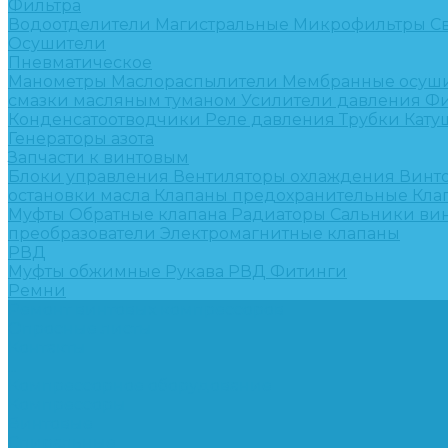
Фильтра
Водоотделители
Магистральные
Микрофильтры
С
Осушители
Пневматическое
Манометры
Маслораспылители
Мембранные осуш
смазки масляным туманом
Усилители давления
Фи
Конденсатоотводчики
Реле давления
Трубки
Кату
Генераторы азота
Запчасти к винтовым
Блоки управления
Вентиляторы охлаждения
Винт
остановки масла
Клапаны предохранительные
Кла
Муфты
Обратные клапана
Радиаторы
Сальники ви
преобразователи
Электромагнитные клапаны
РВД
Муфты обжимные
Рукава РВД
Фитинги
Ремни
Ремонт винтовых компрессоров
Опросные листы
Контакты
...
Компрессорное оборудование
Компрессоры
Винтовые
Спиральные