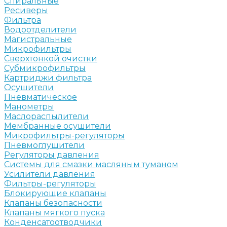
Спиральные
Ресиверы
Фильтра
Водоотделители
Магистральные
Микрофильтры
Сверхтонкой очистки
Субмикрофильтры
Картриджи фильтра
Осушители
Пневматическое
Манометры
Маслораспылители
Мембранные осушители
Микрофильтры-регуляторы
Пневмоглушители
Регуляторы давления
Системы для смазки масляным туманом
Усилители давления
Фильтры-регуляторы
Блокирующие клапаны
Клапаны безопасности
Клапаны мягкого пуска
Конденсатоотводчики