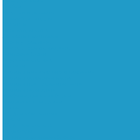
Реле давления
Трубки
Катушки и разъёмы
Пневмоцилиндры
Фитинги
Генераторы азота
Запчасти к винтовым
Блоки управления
Вентиляторы охлаждения
Винтовые блоки
Впускные клапана
Датчики
Клапаны минимального давления
Клапаны остановки масла
Клапаны предохранительные
Клапаны термостата
Комбинированные блоки
Конденсатоотводчики
Масла
Модули компактные
Муфты
Обратные клапана
Радиаторы
Сальники винтовых блоков