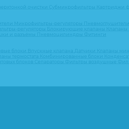
верхтонкой очистки
Субмикрофильтры
Картриджи ф
ители
Микрофильтры-регуляторы
Пневмоглушител
льтры-регуляторы
Блокирующие клапаны
Клапаны
шки и разъёмы
Пневмоцилиндры
Фитинги
овые блоки
Впускные клапана
Датчики
Клапаны ми
паны термостата
Комбинированные блоки
Конденса
нтовых блоков
Сепараторы
Фильтры воздушные
Фил