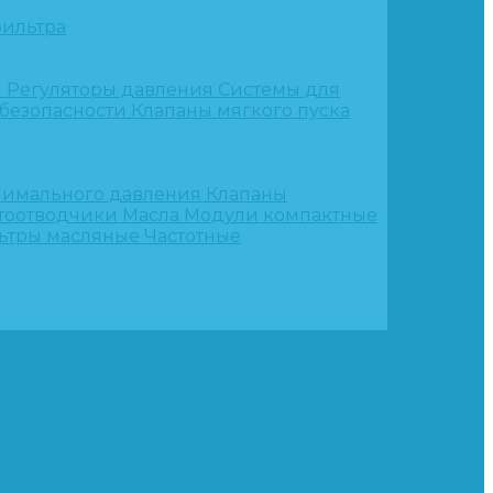
ильтра
и
Регуляторы давления
Системы для
 безопасности
Клапаны мягкого пуска
нимального давления
Клапаны
тоотводчики
Масла
Модули компактные
ьтры масляные
Частотные