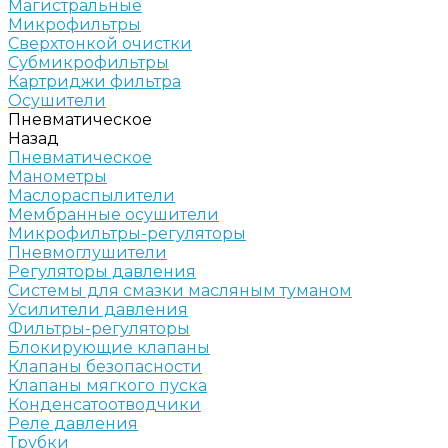
Магистральные
Микрофильтры
Сверхтонкой очистки
Субмикрофильтры
Картриджи фильтра
Осушители
Пневматическое
Назад
Пневматическое
Манометры
Маслораспылители
Мембранные осушители
Микрофильтры-регуляторы
Пневмоглушители
Регуляторы давления
Системы для смазки масляным туманом
Усилители давления
Фильтры-регуляторы
Блокирующие клапаны
Клапаны безопасности
Клапаны мягкого пуска
Конденсатоотводчики
Реле давления
Трубки