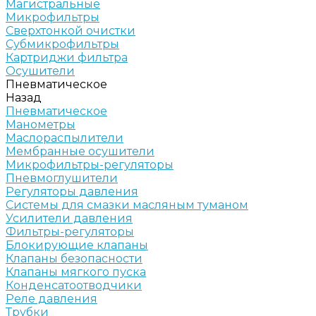
Магистральные
Микрофильтры
Сверхтонкой очистки
Субмикрофильтры
Картриджи фильтра
Осушители
Пневматическое
Назад
Пневматическое
Манометры
Маслораспылители
Мембранные осушители
Микрофильтры-регуляторы
Пневмоглушители
Регуляторы давления
Системы для смазки масляным туманом
Усилители давления
Фильтры-регуляторы
Блокирующие клапаны
Клапаны безопасности
Клапаны мягкого пуска
Конденсатоотводчики
Реле давления
Трубки