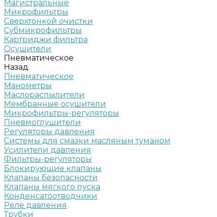
Магистральные
Микрофильтры
Сверхтонкой очистки
Субмикрофильтры
Картриджи фильтра
Осушители
Пневматическое
Назад
Пневматическое
Манометры
Маслораспылители
Мембранные осушители
Микрофильтры-регуляторы
Пневмоглушители
Регуляторы давления
Системы для смазки масляным туманом
Усилители давления
Фильтры-регуляторы
Блокирующие клапаны
Клапаны безопасности
Клапаны мягкого пуска
Конденсатоотводчики
Реле давления
Трубки