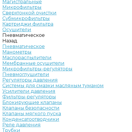
Магистральные
Микрофильтры
Сверхтонкой очистки
Субмикрофильтры
Картриджи фильтра
Осушители
Пневматическое
Назад
Пневматическое
Манометры
Маслораспылители
Мембранные осушители
Микрофильтры-регуляторы
Пневмоглушители
Регуляторы давления
Системы для смазки масляным туманом
Усилители давления
Фильтры-регуляторы
Блокирующие клапаны
Клапаны безопасности
Клапаны мягкого пуска
Конденсатоотводчики
Реле давления
Трубки