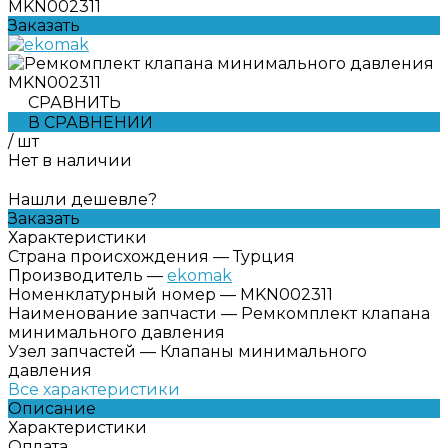
MKN002311
Заказать
СРАВНИТЬ
В СРАВНЕНИИ
/
шт
Нет в наличии
Нашли дешевле?
Заказать
Характеристики
Страна происхождения
—
Турция
Производитель
—
ekomak
Номенклатурный номер
—
MKN002311
Наименование запчасти
—
Ремкомплект клапана
минимального давления
Узел запчастей
—
Клапаны минимального
давления
Все характеристики
Описание
Характеристики
Оплата