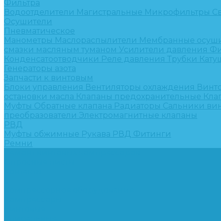
Фильтра
Водоотделители
Магистральные
Микрофильтры
С
Осушители
Пневматическое
Манометры
Маслораспылители
Мембранные осуш
смазки масляным туманом
Усилители давления
Фи
Конденсатоотводчики
Реле давления
Трубки
Кату
Генераторы азота
Запчасти к винтовым
Блоки управления
Вентиляторы охлаждения
Винт
остановки масла
Клапаны предохранительные
Кла
Муфты
Обратные клапана
Радиаторы
Сальники ви
преобразователи
Электромагнитные клапаны
РВД
Муфты обжимные
Рукава РВД
Фитинги
Ремни
Ремонт винтовых компрессоров
Опросные листы
Контакты
...
Компрессорное оборудование
Компрессоры
Винтовые
Спиральные