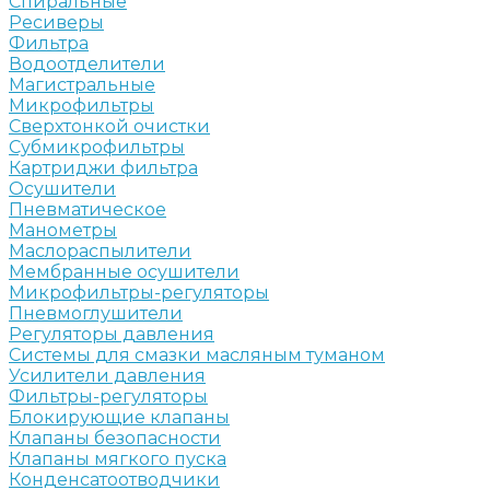
Спиральные
Ресиверы
Фильтра
Водоотделители
Магистральные
Микрофильтры
Сверхтонкой очистки
Субмикрофильтры
Картриджи фильтра
Осушители
Пневматическое
Манометры
Маслораспылители
Мембранные осушители
Микрофильтры-регуляторы
Пневмоглушители
Регуляторы давления
Системы для смазки масляным туманом
Усилители давления
Фильтры-регуляторы
Блокирующие клапаны
Клапаны безопасности
Клапаны мягкого пуска
Конденсатоотводчики