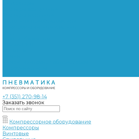
Сепараторы
Фильтры воздушные
Фильтры масляные
Частотные преобразователи
Электромагнитные клапаны
РВД
Муфты обжимные
Рукава РВД
Фитинги
Ремни
Ремонт винтовых компрессоров
Опросные листы
Контакты
+7 (351) 270-98-14
Заказать звонок
Компрессорное оборудование
Компрессоры
Винтовые