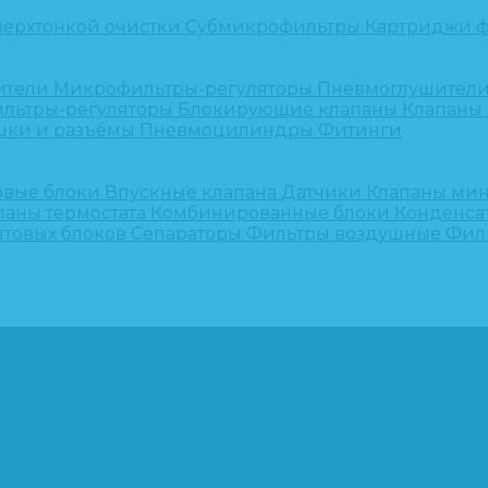
верхтонкой очистки
Субмикрофильтры
Картриджи ф
ители
Микрофильтры-регуляторы
Пневмоглушител
льтры-регуляторы
Блокирующие клапаны
Клапаны
шки и разъёмы
Пневмоцилиндры
Фитинги
овые блоки
Впускные клапана
Датчики
Клапаны ми
паны термостата
Комбинированные блоки
Конденса
нтовых блоков
Сепараторы
Фильтры воздушные
Фил