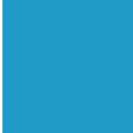
Реле давления
Трубки
Катушки и разъёмы
Пневмоцилиндры
Фитинги
Генераторы азота
Запчасти к винтовым
Блоки управления
Вентиляторы охлаждения
Винтовые блоки
Впускные клапана
Датчики
Клапаны минимального давления
Клапаны остановки масла
Клапаны предохранительные
Клапаны термостата
Комбинированные блоки
Конденсатоотводчики
Масла
Модули компактные
Муфты
Обратные клапана
Радиаторы
Сальники винтовых блоков