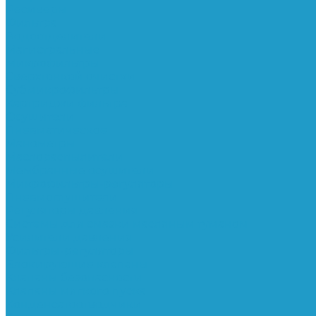
Ресиверы
Фильтра
Водоотделители
Магистральные
Микрофильтры
Сверхтонкой очистки
Субмикрофильтры
Картриджи фильтра
Осушители
Пневматическое
Манометры
Маслораспылители
Мембранные осушители
Микрофильтры-регуляторы
Пневмоглушители
Регуляторы давления
Системы для смазки масляным туманом
Усилители давления
Фильтры-регуляторы
Блокирующие клапаны
Клапаны безопасности
Клапаны мягкого пуска
Конденсатоотводчики