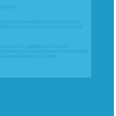
ильтра
и
Регуляторы давления
Системы для
 безопасности
Клапаны мягкого пуска
нимального давления
Клапаны
тоотводчики
Масла
Модули компактные
ьтры масляные
Частотные