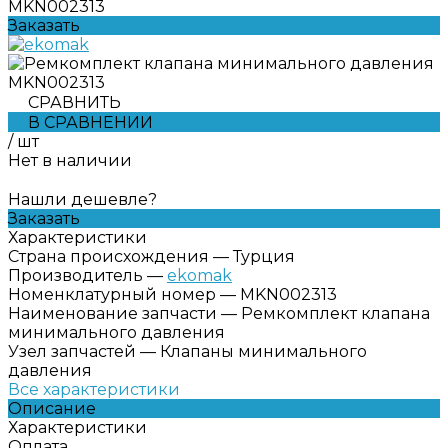
MKN002313
Заказать
СРАВНИТЬ
В СРАВНЕНИИ
/
шт
Нет в наличии
Нашли дешевле?
Заказать
Характеристики
Страна происхождения
—
Турция
Производитель
—
ekomak
Номенклатурный номер
—
MKN002313
Наименование запчасти
—
Ремкомплект клапана
минимального давления
Узел запчастей
—
Клапаны минимального
давления
Все характеристики
Описание
Характеристики
Оплата