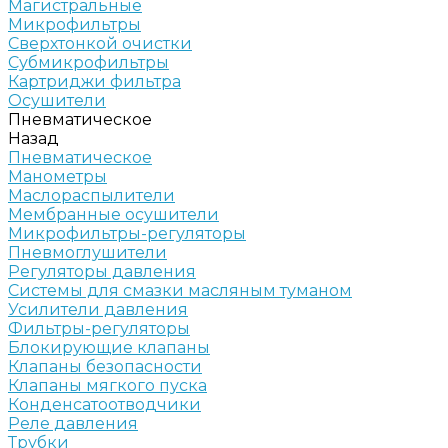
Магистральные
Микрофильтры
Сверхтонкой очистки
Субмикрофильтры
Картриджи фильтра
Осушители
Пневматическое
Назад
Пневматическое
Манометры
Маслораспылители
Мембранные осушители
Микрофильтры-регуляторы
Пневмоглушители
Регуляторы давления
Системы для смазки масляным туманом
Усилители давления
Фильтры-регуляторы
Блокирующие клапаны
Клапаны безопасности
Клапаны мягкого пуска
Конденсатоотводчики
Реле давления
Трубки