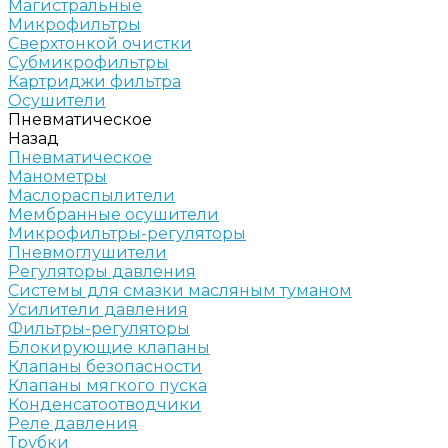
Магистральные
Микрофильтры
Сверхтонкой очистки
Субмикрофильтры
Картриджи фильтра
Осушители
Пневматическое
Назад
Пневматическое
Манометры
Маслораспылители
Мембранные осушители
Микрофильтры-регуляторы
Пневмоглушители
Регуляторы давления
Системы для смазки масляным туманом
Усилители давления
Фильтры-регуляторы
Блокирующие клапаны
Клапаны безопасности
Клапаны мягкого пуска
Конденсатоотводчики
Реле давления
Трубки