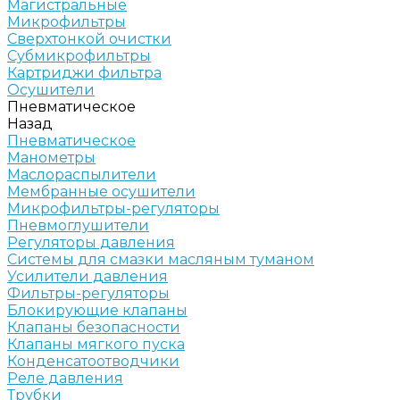
Магистральные
Микрофильтры
Сверхтонкой очистки
Субмикрофильтры
Картриджи фильтра
Осушители
Пневматическое
Назад
Пневматическое
Манометры
Маслораспылители
Мембранные осушители
Микрофильтры-регуляторы
Пневмоглушители
Регуляторы давления
Системы для смазки масляным туманом
Усилители давления
Фильтры-регуляторы
Блокирующие клапаны
Клапаны безопасности
Клапаны мягкого пуска
Конденсатоотводчики
Реле давления
Трубки