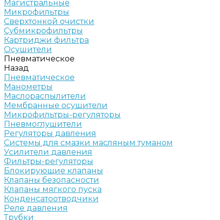
Магистральные
Микрофильтры
Сверхтонкой очистки
Субмикрофильтры
Картриджи фильтра
Осушители
Пневматическое
Назад
Пневматическое
Манометры
Маслораспылители
Мембранные осушители
Микрофильтры-регуляторы
Пневмоглушители
Регуляторы давления
Системы для смазки масляным туманом
Усилители давления
Фильтры-регуляторы
Блокирующие клапаны
Клапаны безопасности
Клапаны мягкого пуска
Конденсатоотводчики
Реле давления
Трубки