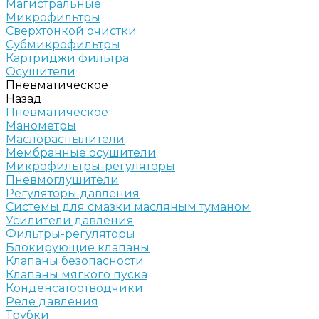
Магистральные
Микрофильтры
Сверхтонкой очистки
Субмикрофильтры
Картриджи фильтра
Осушители
Пневматическое
Назад
Пневматическое
Манометры
Маслораспылители
Мембранные осушители
Микрофильтры-регуляторы
Пневмоглушители
Регуляторы давления
Системы для смазки масляным туманом
Усилители давления
Фильтры-регуляторы
Блокирующие клапаны
Клапаны безопасности
Клапаны мягкого пуска
Конденсатоотводчики
Реле давления
Трубки