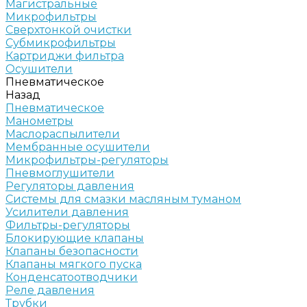
Магистральные
Микрофильтры
Сверхтонкой очистки
Субмикрофильтры
Картриджи фильтра
Осушители
Пневматическое
Назад
Пневматическое
Манометры
Маслораспылители
Мембранные осушители
Микрофильтры-регуляторы
Пневмоглушители
Регуляторы давления
Системы для смазки масляным туманом
Усилители давления
Фильтры-регуляторы
Блокирующие клапаны
Клапаны безопасности
Клапаны мягкого пуска
Конденсатоотводчики
Реле давления
Трубки