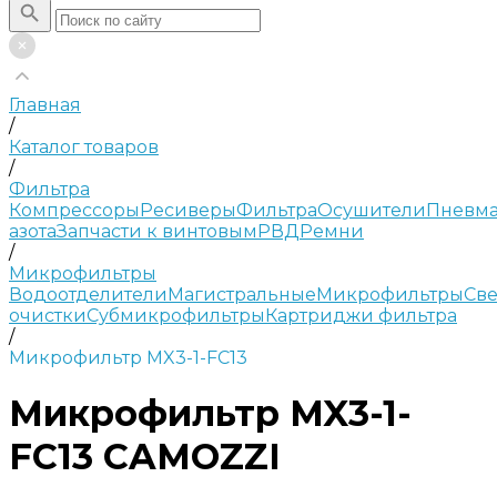
Главная
/
Каталог товаров
/
Фильтра
Компрессоры
Ресиверы
Фильтра
Осушители
Пневма
азота
Запчасти к винтовым
РВД
Ремни
/
Микрофильтры
Водоотделители
Магистральные
Микрофильтры
Све
очистки
Субмикрофильтры
Картриджи фильтра
/
Микрофильтр MX3-1-FC13
Микрофильтр MX3-1-
FC13 CAMOZZI