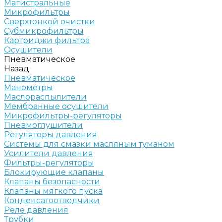
Магистральные
Микрофильтры
Сверхтонкой очистки
Субмикрофильтры
Картриджи фильтра
Осушители
Пневматическое
Назад
Пневматическое
Манометры
Маслораспылители
Мембранные осушители
Микрофильтры-регуляторы
Пневмоглушители
Регуляторы давления
Системы для смазки масляным туманом
Усилители давления
Фильтры-регуляторы
Блокирующие клапаны
Клапаны безопасности
Клапаны мягкого пуска
Конденсатоотводчики
Реле давления
Трубки