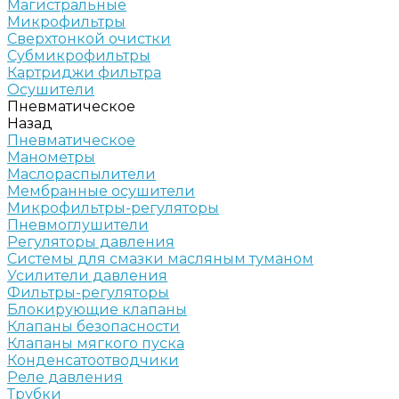
Магистральные
Микрофильтры
Сверхтонкой очистки
Субмикрофильтры
Картриджи фильтра
Осушители
Пневматическое
Назад
Пневматическое
Манометры
Маслораспылители
Мембранные осушители
Микрофильтры-регуляторы
Пневмоглушители
Регуляторы давления
Системы для смазки масляным туманом
Усилители давления
Фильтры-регуляторы
Блокирующие клапаны
Клапаны безопасности
Клапаны мягкого пуска
Конденсатоотводчики
Реле давления
Трубки