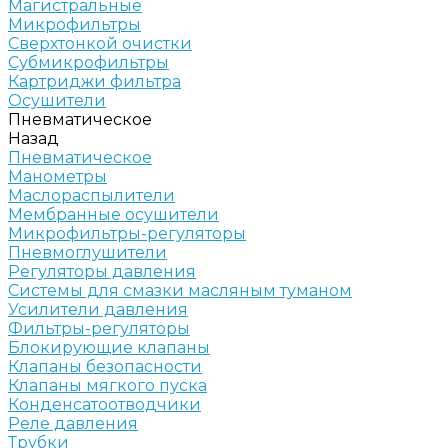
Магистральные
Микрофильтры
Сверхтонкой очистки
Субмикрофильтры
Картриджи фильтра
Осушители
Пневматическое
Назад
Пневматическое
Манометры
Маслораспылители
Мембранные осушители
Микрофильтры-регуляторы
Пневмоглушители
Регуляторы давления
Системы для смазки масляным туманом
Усилители давления
Фильтры-регуляторы
Блокирующие клапаны
Клапаны безопасности
Клапаны мягкого пуска
Конденсатоотводчики
Реле давления
Трубки