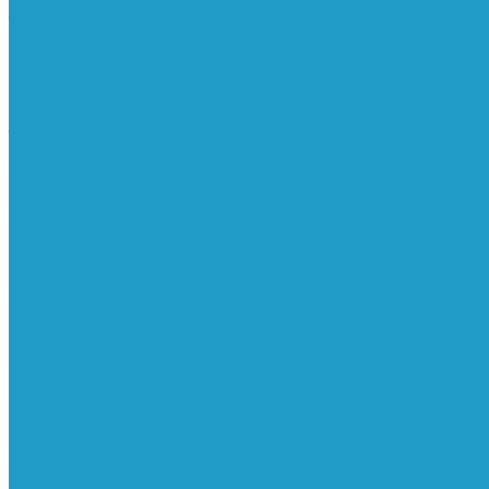
Реле давления
Трубки
Катушки и разъёмы
Пневмоцилиндры
Фитинги
Генераторы азота
Запчасти к винтовым
Блоки управления
Вентиляторы охлаждения
Винтовые блоки
Впускные клапана
Датчики
Клапаны минимального давления
Клапаны остановки масла
Клапаны предохранительные
Клапаны термостата
Комбинированные блоки
Конденсатоотводчики
Масла
Модули компактные
Муфты
Обратные клапана
Радиаторы
Сальники винтовых блоков