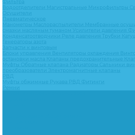
Фильтра
Водоотделители
Магистральные
Микрофильтры
С
Осушители
Пневматическое
Манометры
Маслораспылители
Мембранные осуш
смазки масляным туманом
Усилители давления
Фи
Конденсатоотводчики
Реле давления
Трубки
Кату
Генераторы азота
Запчасти к винтовым
Блоки управления
Вентиляторы охлаждения
Винт
остановки масла
Клапаны предохранительные
Кла
Муфты
Обратные клапана
Радиаторы
Сальники ви
преобразователи
Электромагнитные клапаны
РВД
Муфты обжимные
Рукава РВД
Фитинги
Ремни
Ремонт винтовых компрессоров
Опросные листы
Контакты
...
Компрессорное оборудование
Компрессоры
Винтовые
Спиральные