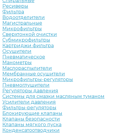
Спиральные
Ресиверы
Фильтра
Водоотделители
Магистральные
Микрофильтры
Сверхтонкой очистки
Субмикрофильтры
Картриджи фильтра
Осушители
Пневматическое
Манометры
Маслораспылители
Мембранные осушители
Микрофильтры-регуляторы
Пневмоглушители
Регуляторы давления
Системы для смазки масляным туманом
Усилители давления
Фильтры-регуляторы
Блокирующие клапаны
Клапаны безопасности
Клапаны мягкого пуска
Конденсатоотводчики