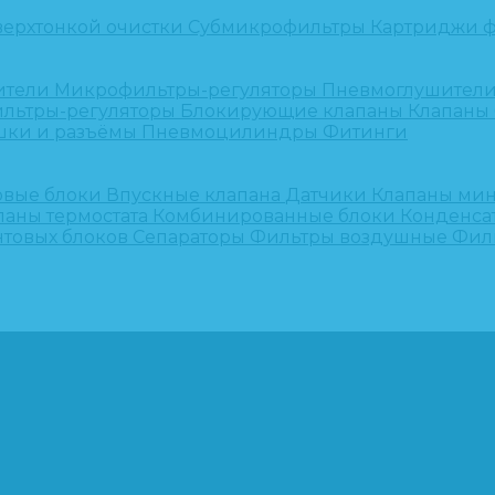
верхтонкой очистки
Субмикрофильтры
Картриджи ф
ители
Микрофильтры-регуляторы
Пневмоглушител
льтры-регуляторы
Блокирующие клапаны
Клапаны
шки и разъёмы
Пневмоцилиндры
Фитинги
овые блоки
Впускные клапана
Датчики
Клапаны ми
паны термостата
Комбинированные блоки
Конденса
нтовых блоков
Сепараторы
Фильтры воздушные
Фил