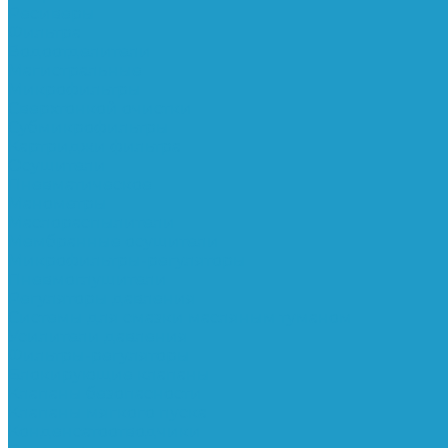
Ресиверы
Фильтра
Водоотделители
Магистральные
Микрофильтры
Сверхтонкой очистки
Субмикрофильтры
Картриджи фильтра
Осушители
Пневматическое
Манометры
Маслораспылители
Мембранные осушители
Микрофильтры-регуляторы
Пневмоглушители
Регуляторы давления
Системы для смазки масляным туманом
Усилители давления
Фильтры-регуляторы
Блокирующие клапаны
Клапаны безопасности
Клапаны мягкого пуска
Конденсатоотводчики