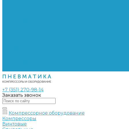
Сепараторы
Фильтры воздушные
Фильтры масляные
Частотные преобразователи
Электромагнитные клапаны
РВД
Муфты обжимные
Рукава РВД
Фитинги
Ремни
Ремонт винтовых компрессоров
Опросные листы
Контакты
+7 (351) 270-98-14
Заказать звонок
Компрессорное оборудование
Компрессоры
Винтовые