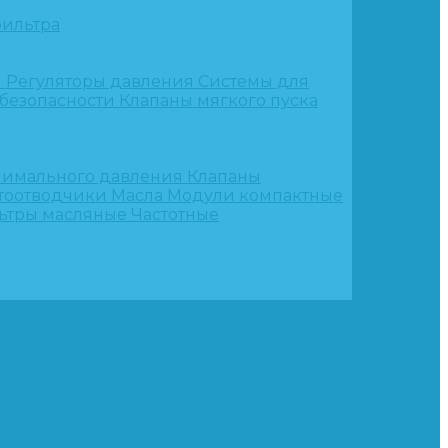
ильтра
и
Регуляторы давления
Системы для
 безопасности
Клапаны мягкого пуска
нимального давления
Клапаны
тоотводчики
Масла
Модули компактные
ьтры масляные
Частотные