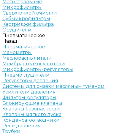
Магистральные
Микрофильтры
Сверхтонкой очистки
Субмикрофильтры
Картриджи фильтра
Осушители
Пневматическое
Назад
Пневматическое
Манометры
Маслораспылители
Мембранные осушители
Микрофильтры-регуляторы
Пневмоглушители
Регуляторы давления
Системы для смазки масляным туманом
Усилители давления
Фильтры-регуляторы
Блокирующие клапаны
Клапаны безопасности
Клапаны мягкого пуска
Конденсатоотводчики
Реле давления
Трубки