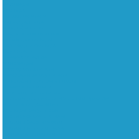
Ресиверы
Фильтра
Водоотделители
Магистральные
Микрофильтры
Сверхтонкой очистки
Субмикрофильтры
Картриджи фильтра
Осушители
Пневматическое
Манометры
Маслораспылители
Мембранные осушители
Микрофильтры-регуляторы
Пневмоглушители
Регуляторы давления
Системы для смазки масляным туманом
Усилители давления
Фильтры-регуляторы
Блокирующие клапаны
Клапаны безопасности
Клапаны мягкого пуска
Конденсатоотводчики