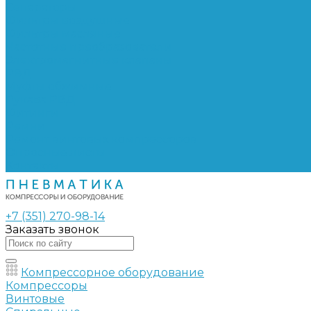
Сепараторы
Фильтры воздушные
Фильтры масляные
Частотные преобразователи
Электромагнитные клапаны
РВД
Муфты обжимные
Рукава РВД
Фитинги
Ремни
Ремонт винтовых компрессоров
Опросные листы
Контакты
+7 (351) 270-98-14
Заказать звонок
Компрессорное оборудование
Компрессоры
Винтовые