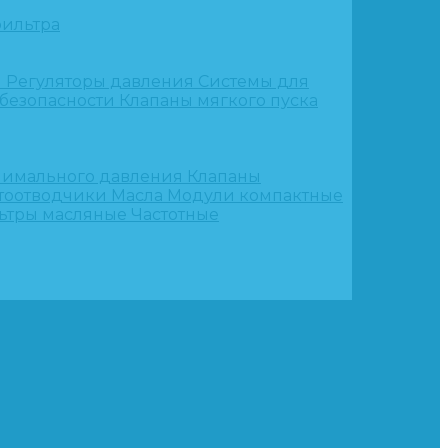
ильтра
и
Регуляторы давления
Системы для
 безопасности
Клапаны мягкого пуска
нимального давления
Клапаны
тоотводчики
Масла
Модули компактные
ьтры масляные
Частотные