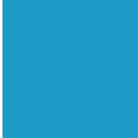
Реле давления
Трубки
Катушки и разъёмы
Пневмоцилиндры
Фитинги
Генераторы азота
Запчасти к винтовым
Блоки управления
Вентиляторы охлаждения
Винтовые блоки
Впускные клапана
Датчики
Клапаны минимального давления
Клапаны остановки масла
Клапаны предохранительные
Клапаны термостата
Комбинированные блоки
Конденсатоотводчики
Масла
Модули компактные
Муфты
Обратные клапана
Радиаторы
Сальники винтовых блоков