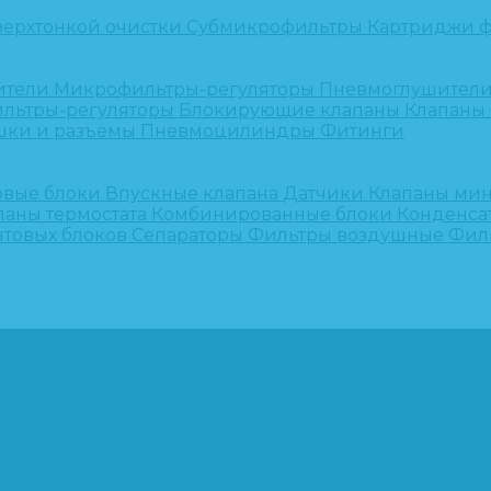
верхтонкой очистки
Субмикрофильтры
Картриджи ф
ители
Микрофильтры-регуляторы
Пневмоглушител
льтры-регуляторы
Блокирующие клапаны
Клапаны
шки и разъёмы
Пневмоцилиндры
Фитинги
овые блоки
Впускные клапана
Датчики
Клапаны ми
паны термостата
Комбинированные блоки
Конденса
нтовых блоков
Сепараторы
Фильтры воздушные
Фил