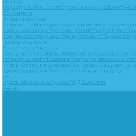
Фильтра
Водоотделители
Магистральные
Микрофильтры
С
Осушители
Пневматическое
Манометры
Маслораспылители
Мембранные осуш
смазки масляным туманом
Усилители давления
Фи
Конденсатоотводчики
Реле давления
Трубки
Кату
Генераторы азота
Запчасти к винтовым
Блоки управления
Вентиляторы охлаждения
Винт
остановки масла
Клапаны предохранительные
Кла
Муфты
Обратные клапана
Радиаторы
Сальники ви
преобразователи
Электромагнитные клапаны
РВД
Муфты обжимные
Рукава РВД
Фитинги
Ремни
Ремонт винтовых компрессоров
Опросные листы
Контакты
...
Компрессорное оборудование
Компрессоры
Винтовые
Спиральные