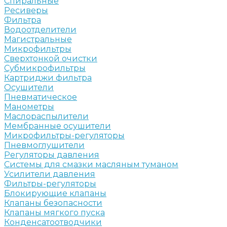
Спиральные
Ресиверы
Фильтра
Водоотделители
Магистральные
Микрофильтры
Сверхтонкой очистки
Субмикрофильтры
Картриджи фильтра
Осушители
Пневматическое
Манометры
Маслораспылители
Мембранные осушители
Микрофильтры-регуляторы
Пневмоглушители
Регуляторы давления
Системы для смазки масляным туманом
Усилители давления
Фильтры-регуляторы
Блокирующие клапаны
Клапаны безопасности
Клапаны мягкого пуска
Конденсатоотводчики